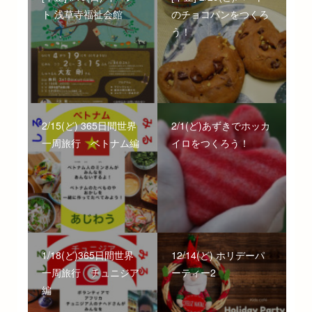
ト 浅草寺福祉会館
のチョコパンをつくろ
う！
2/15(ど) 365日間世界
2/1(ど)あずきでホッカ
一周旅行 ベトナム編
イロをつくろう！
1/18(ど)365日間世界
12/14(ど) ホリデーパ
一周旅行 チュニジア
ーティー2
編