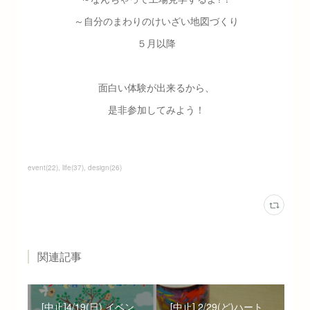
～自分のまわりのけいざい地図づくり
５月以降
面白い体験が出来るから、
是非参加してみよう！
event
(
22
)
life
(
37
)
design
(
26
)
関連記事
[中止]4/19(日) イベン
[中止] 2/29(ど)ハート