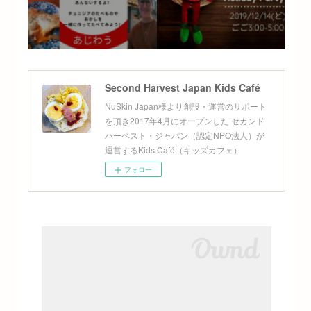
Second Harvest Japan Kids Café
NuSkin Japan様より創設・運営のサポート
を頂き2017年4月にオープンした セカンド
ハーベスト・ジャパン（認定NPO法人）が
運営するKids Café（キッズカフェ）
フォロー