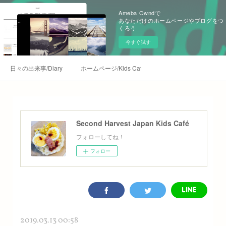
Ameba Owndで
あなただけのホームページやブログをつ
くろう
今すぐ試す
日々の出来事/Diary
ホームページ/Kids Café Homepage
Second Harvest Japan Kids Café
フォローしてね！
フォロー
2019.03.13 00:58