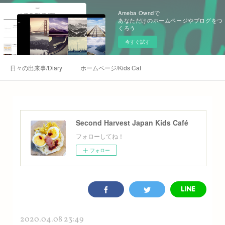
Ameba Owndで
あなただけのホームページやブログをつ
くろう
今すぐ試す
日々の出来事/Diary
ホームページ/Kids Café Homepage
Second Harvest Japan Kids Café
フォローしてね！
フォロー
2020.04.08 23:49