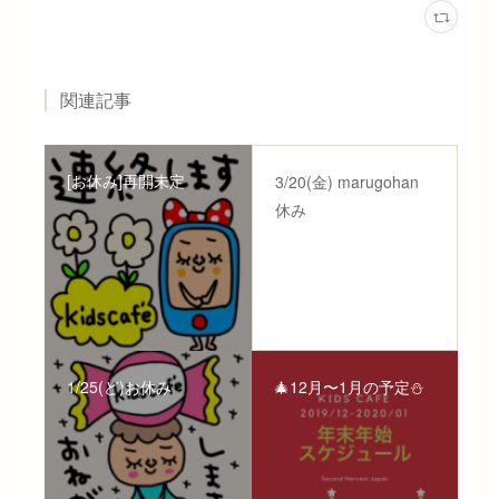
関連記事
[お休み]再開未定
3/20(金) marugohan
休み
1/25(ど)お休み
🎄12月〜1月の予定⛄️