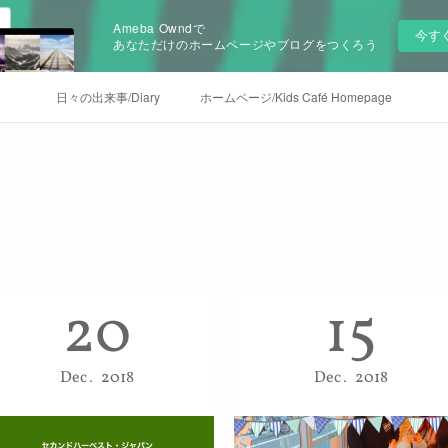
Ameba Owndで
今す
あなただけのホームページやブログをつくろう
日々の出来事/Diary
ホームページ/Kids Café Homepage
2018
.
12
20
15
Dec
2018
Dec
2018