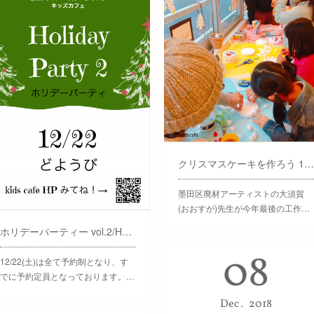
クリスマスケーキを作ろう 12/15
墨田区廃材アーティストの大須賀
(おおすが)先生が今年最後の工作…
ホリデーパーティー vol.2/Holiday Party 2
08
12/22(土)は全て予約制となり、す
でに予約定員となっております。…
Dec
2018