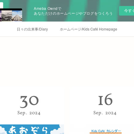
Ameba Owndで
今す
あなただけのホームページやブログをつくろう
日々の出来事/Diary
ホームページ/Kids Café Homepage
2024
.
09
30
16
Sep
2024
Sep
2024