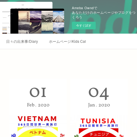
Ameba Owndで
あなただけのホームページやブログをつ
くろう
今すぐ試す
日々の出来事/Diary
ホームページ/Kids Café Homepage
365日間世界一周旅行
01
04
Feb
2020
Jan
2020