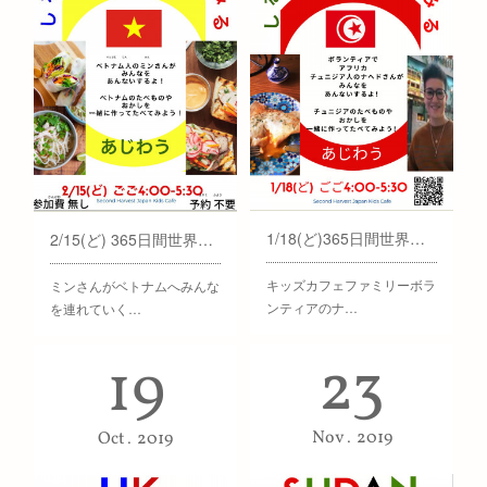
1/18(ど)365日間世界一周旅行 チュニジア編
2/15(ど) 365日間世界一周旅行 ベトナム編
キッズカフェファミリーボラ
ミンさんがベトナムへみんな
ンティアのナ…
を連れていく…
23
19
Nov
2019
Oct
2019