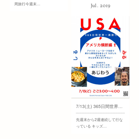
周旅行今週末…
Jul
2019
7/13(土) 365日間世界一周旅行 アメリカ横断編 2
先週末から2週連続して行な
っている キッズ…