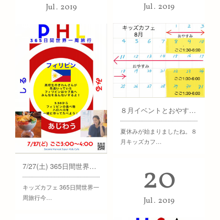
Jul
2019
Jul
2019
８月イベントとおやすみ日程
夏休みが始まりましたね。８
月キッズカフ…
20
7/27(土) 365日間世界一周旅行 フィリピン
キッズカフェ 365日間世界一
周旅行今…
Jul
2019