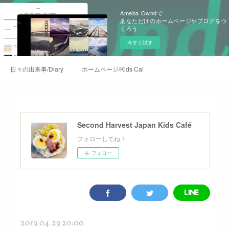
Ameba Owndで
あなただけのホームページやブログをつ
くろう
今すぐ試す
日々の出来事/Diary
ホームページ/Kids Café Homepage
Second Harvest Japan Kids Café
フォローしてね！
フォロー
2019.04.29 20:00