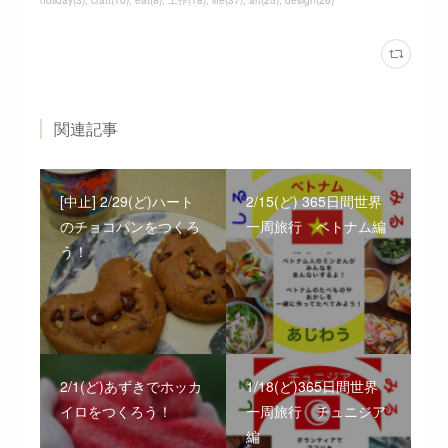
関連記事
[中止] 2/29(ど)ハート
2/15(ど) 365日間世界
のチョコパンをつくろ
一周旅行 ベトナム編
う！
2/1(ど)あずきでホッカ
1/18(ど)365日間世界
イロをつくろう！
一周旅行 チュニジア
編