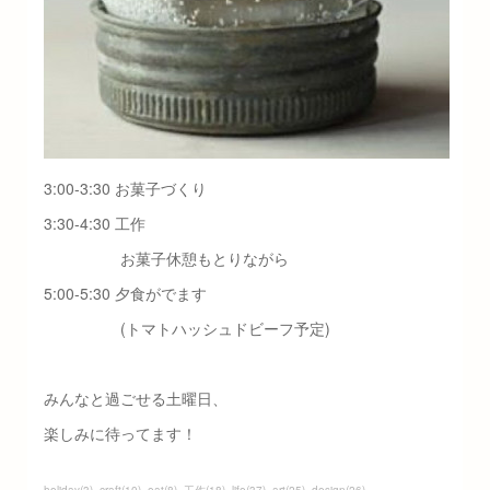
3:00-3:30 お菓子づくり
3:30-4:30 工作
お菓子休憩もとりながら
5:00-5:30 夕食がでます
(トマトハッシュドビーフ予定)
みんなと過ごせる土曜日、
楽しみに待ってます！
holiday
(
3
)
craft
(
10
)
eat
(
8
)
工作
(
18
)
life
(
37
)
art
(
25
)
design
(
26
)