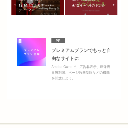
12/14(ど) ホリデーパー
🎄12月〜1月の予定⛄️
ティー2
PR
プレミアムプランでもっと自
由なサイトに
Ameba Owndで、広告非表示、画像容
量無制限、ページ数無制限などの機能
を開放しよう。