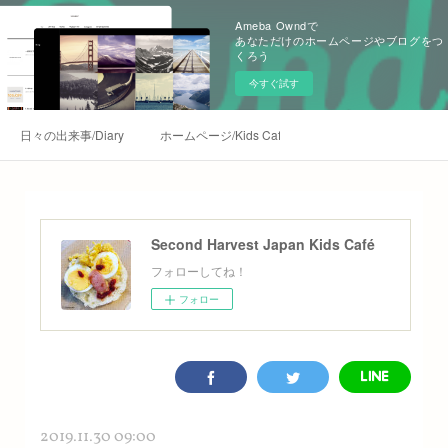
Ameba Owndで
あなただけのホームページやブログをつ
くろう
今すぐ試す
日々の出来事/Diary
ホームページ/Kids Café Homepage
Second Harvest Japan Kids Café
フォローしてね！
フォロー
2019.11.30 09:00