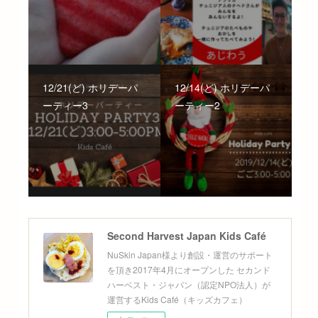
12/21(ど) ホリデーパ
12/14(ど) ホリデーパ
ーティー3
ーティー2
Second Harvest Japan Kids Café
NuSkin Japan様より創設・運営のサポート
を頂き2017年4月にオープンした セカンド
ハーベスト・ジャパン（認定NPO法人）が
運営するKids Café（キッズカフェ）